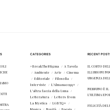
S
CATEGORIES
RECENT POST
COLI
#BreakTheStigma
A Tavola
IL COSTO DEL
ICHE
ILLUSIONI NU
Ambiente
Arte
Cinema
URGENZA DEL
Editoriale
Filosofia
SIAMO
Interviste
L'Almanaccqq+
NESSUNO È I
L'altra faccia della Luna
ATTI
L’ULTIMA EPO
Letteratura
Letters from
La Mystica
LGBTQ+
OSTRA
FELICITÀ DEL
Musica
Novità
Poesia