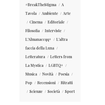
#BreakTheStigma
A
Tavola
Ambiente
Arte
Cinema
Editoriale
Filosofia
Interviste
L'Almanaccqq+
L'altra
faccia della Luna
Letteratura
Letters from
La Mystica
LGBTQ+
Musica
Novità
Poesia
Pop
Recensioni
Ritratti
Scienze
Società
Sport