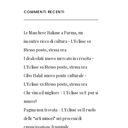
COMMENTI RECENTI
Le Maschere Italiane a Parma, un
incontro ricco di cultura - L'Eclisse
su
Stesso posto, stessa ora
I dealcolati: nuovo mercato in crescita -
L'Eclisse
su
Stesso posto, stessa ora
Cibo Halal: nuovo ponte culturale -
L'Eclisse
su
Stesso posto, stessa ora
Che vinca il migliore – L'Eclisse
su
E pur si
muove!
Pagina non trovata – L'Eclisse
su
Il ruolo
delle “arti minori” nei processi di
emancipazione femminile