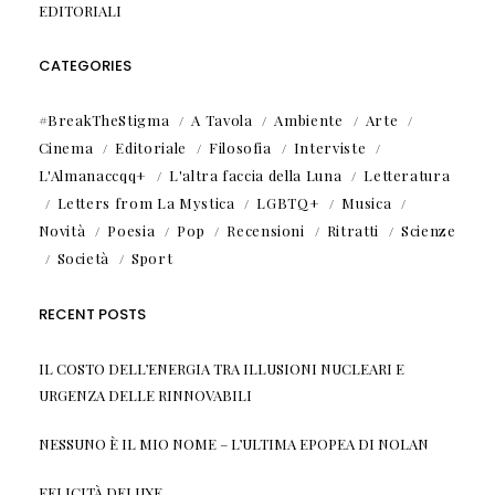
EDITORIALI
CATEGORIES
#BreakTheStigma
A Tavola
Ambiente
Arte
Cinema
Editoriale
Filosofia
Interviste
L'Almanaccqq+
L'altra faccia della Luna
Letteratura
Letters from La Mystica
LGBTQ+
Musica
Novità
Poesia
Pop
Recensioni
Ritratti
Scienze
Società
Sport
RECENT POSTS
IL COSTO DELL’ENERGIA TRA ILLUSIONI NUCLEARI E
URGENZA DELLE RINNOVABILI
NESSUNO È IL MIO NOME – L’ULTIMA EPOPEA DI NOLAN
FELICITÀ DELUXE