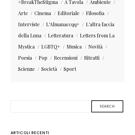
#BreakTheStigma
A Tavola
Ambiente
Arte
Cinema
Editoriale
Filosofia
Interviste
L'Almanaccqq+
L'altra faccia
della Luna
Letteratura
Letters from La
Mystica
LGBTQ+
Musica
Novità
Poesia
Pop
Recensioni
Ritratti
Scienze
Società
Sport
SEARCH
ARTICOLI RECENTI