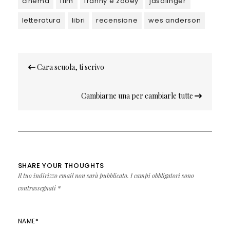
cinema
film
franny e zooey
jdsalinger
letteratura
libri
recensione
wes anderson
Navigazione
Cara scuola, ti scrivo
articoli
Cambiarne una per cambiarle tutte
SHARE YOUR THOUGHTS
Il tuo indirizzo email non sarà pubblicato.
I campi obbligatori sono
contrassegnati
*
NAME
*