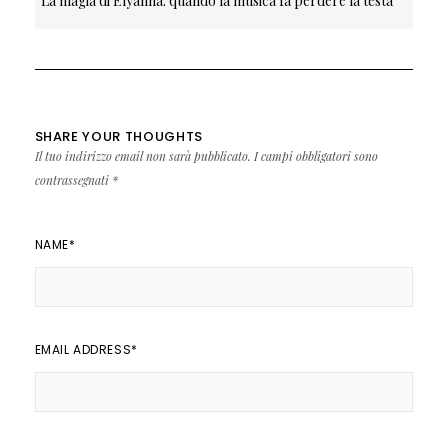
La magia di Elyanna: quando la musica fa perdere la testa
SHARE YOUR THOUGHTS
Il tuo indirizzo email non sarà pubblicato.
I campi obbligatori sono
contrassegnati
*
NAME
*
EMAIL ADDRESS
*