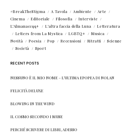
#BreakTheStigma
A Tavola
Ambiente
Arte
Cinema
Editoriale
Filosofia
Interviste
L'Almanaccqq+
L'altra faccia della Luna
Letteratura
Letters from La Mystica
LGBTQ+
Musica
Novità
Poesia
Pop
Recensioni
Ritratti
Scienze
Società
Sport
RECENT POSTS
NESSUNO È IL MIO NOME – L’ULTIMA EPOPEA DI NOLAN
FELICITÀ DELUXE
BLOWING IN THE WIND
IL COSMO SECONDO I MUSE
PERCHÉ SCRIVERE DI LIBRI, ADESSO