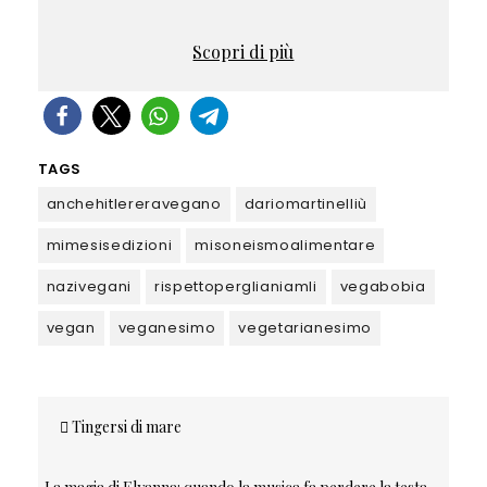
Scopri di più
TAGS
anchehitlereravegano
dariomartinelliù
mimesisedizioni
misoneismoalimentare
nazivegani
rispettoperglianiamli
vegabobia
vegan
veganesimo
vegetarianesimo
Navigazione
Tingersi di mare
articoli