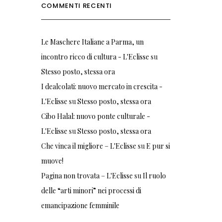
COMMENTI RECENTI
Le Maschere Italiane a Parma, un
incontro ricco di cultura - L'Eclisse
su
Stesso posto, stessa ora
I dealcolati: nuovo mercato in crescita -
L'Eclisse
su
Stesso posto, stessa ora
Cibo Halal: nuovo ponte culturale -
L'Eclisse
su
Stesso posto, stessa ora
Che vinca il migliore – L'Eclisse
su
E pur si
muove!
Pagina non trovata – L'Eclisse
su
Il ruolo
delle “arti minori” nei processi di
emancipazione femminile