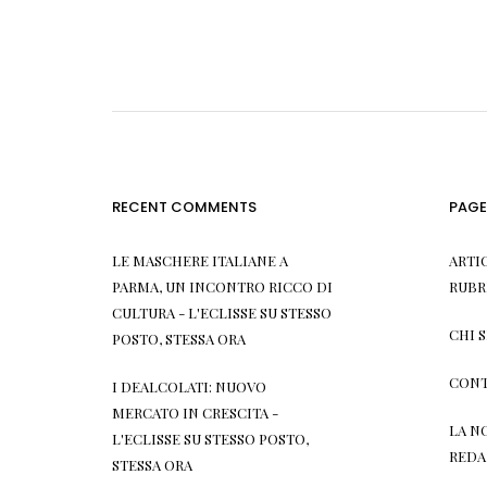
RECENT COMMENTS
PAGE
LE MASCHERE ITALIANE A
ARTI
PARMA, UN INCONTRO RICCO DI
RUBR
CULTURA - L'ECLISSE
SU
STESSO
CHI 
POSTO, STESSA ORA
CONT
I DEALCOLATI: NUOVO
MERCATO IN CRESCITA -
LA N
L'ECLISSE
SU
STESSO POSTO,
REDA
STESSA ORA