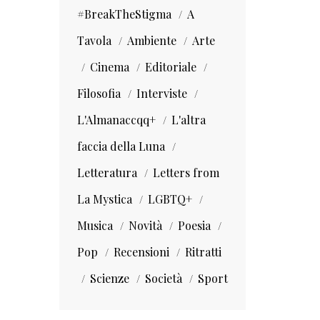
#BreakTheStigma
A
Tavola
Ambiente
Arte
Cinema
Editoriale
Filosofia
Interviste
L'Almanaccqq+
L'altra
faccia della Luna
Letteratura
Letters from
La Mystica
LGBTQ+
Musica
Novità
Poesia
Pop
Recensioni
Ritratti
Scienze
Società
Sport