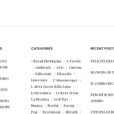
S
CATEGORIES
RECENT POST
COLI
#BreakTheStigma
A Tavola
FELICITÀ DEL
ICHE
Ambiente
Arte
Cinema
BLOWING IN 
Editoriale
Filosofia
SIAMO
Interviste
L'Almanaccqq+
IL COSMO SE
L'altra faccia della Luna
ATTI
Letteratura
Letters from
PERCHÉ SCRIVE
La Mystica
LGBTQ+
OSTRA
ADESSO
Musica
Novità
Poesia
ZIONE
Pop
Recensioni
Ritratti
L’UTOPIA DI SE