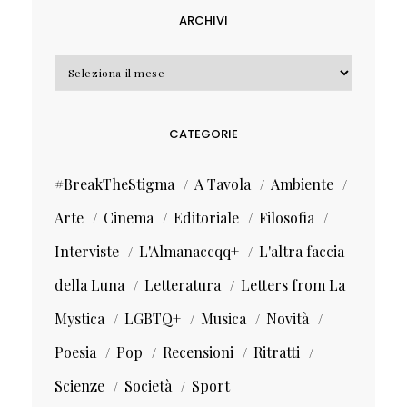
ARCHIVI
Archivi
CATEGORIE
#BreakTheStigma
A Tavola
Ambiente
Arte
Cinema
Editoriale
Filosofia
Interviste
L'Almanaccqq+
L'altra faccia
della Luna
Letteratura
Letters from La
Mystica
LGBTQ+
Musica
Novità
Poesia
Pop
Recensioni
Ritratti
Scienze
Società
Sport