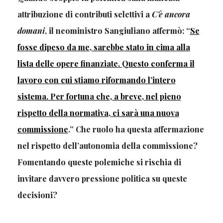
attribuzione di contributi selettivi a
C’è ancora
domani
, il neoministro Sangiuliano affermò: “
Se
fosse dipeso da me, sarebbe stato in cima alla
lista delle opere finanziate. Questo conferma il
lavoro con cui stiamo riformando l’intero
sistema. Per fortuna che, a breve, nel pieno
rispetto della normativa, ci sarà una nuova
commissione
.” Che ruolo ha questa affermazione
nel rispetto dell’autonomia della commissione?
Fomentando queste polemiche si rischia di
invitare davvero pressione politica su queste
decisioni?