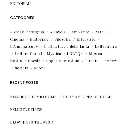
EDITORIALI
CATEGORIES
#BreakTheStigma
A Tavola
Ambiente
Arte
Cinema
Editoriale
Filosofia
Interviste
L'Almanaccqq+
L'altra faccia della Luna
Letteratura
Letters from La Mystica
LGBTQ+
Musica
Novità
Poesia
Pop
Recensioni
Ritratti
Scienze
Società
Sport
RECENT POSTS
NESSUNO È IL MIO NOME – L’ULTIMA EPOPEA DI NOLAN
FELICITÀ DELUXE
BLOWING IN THE WIND