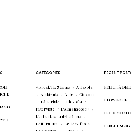
S
CATEGORIES
RECENT POST
COLI
#BreakTheStigma
A Tavola
FELICITÀ DEL
ICHE
Ambiente
Arte
Cinema
BLOWING IN 
Editoriale
Filosofia
SIAMO
Interviste
L'Almanaccqq+
IL COSMO SE
L'altra faccia della Luna
ATTI
Letteratura
Letters from
PERCHÉ SCRIVE
La Mystica
LGBTQ+