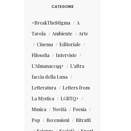
CATEGORIE
#BreakTheStigma
A
Tavola
Ambiente
Arte
Cinema
Editoriale
Filosofia
Interviste
L'Almanaccqq+
L'altra
faccia della Luna
Letteratura
Letters from
La Mystica
LGBTQ+
Musica
Novità
Poesia
Pop
Recensioni
Ritratti
Scienze
Società
Sport