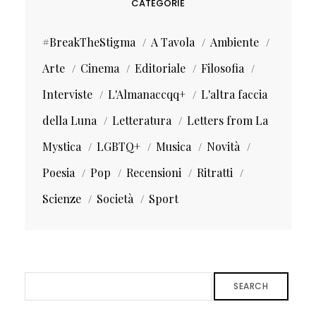
CATEGORIE
#BreakTheStigma
A Tavola
Ambiente
Arte
Cinema
Editoriale
Filosofia
Interviste
L'Almanaccqq+
L'altra faccia
della Luna
Letteratura
Letters from La
Mystica
LGBTQ+
Musica
Novità
Poesia
Pop
Recensioni
Ritratti
Scienze
Società
Sport
SEARCH