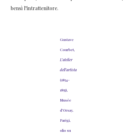
bensì l’intrattenitore.
Gustave
Courbet,
L’atelier
dell’artista
(1854-
1855),
Musée
d’Orsay,
Parigi,
olio su