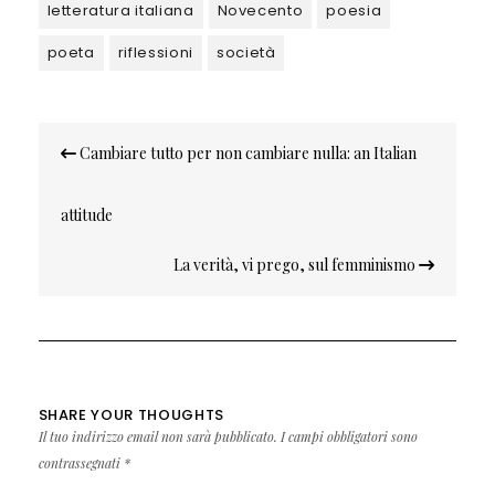
letteratura italiana
Novecento
poesia
poeta
riflessioni
società
Navigazione
Cambiare tutto per non cambiare nulla: an Italian
articoli
attitude
La verità, vi prego, sul femminismo
SHARE YOUR THOUGHTS
Il tuo indirizzo email non sarà pubblicato.
I campi obbligatori sono
contrassegnati
*