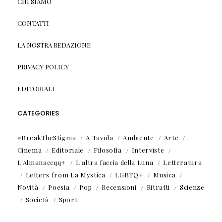
CHI SIAMO
CONTATTI
LA NOSTRA REDAZIONE
PRIVACY POLICY
EDITORIALI
CATEGORIES
#BreakTheStigma
A Tavola
Ambiente
Arte
Cinema
Editoriale
Filosofia
Interviste
L'Almanaccqq+
L'altra faccia della Luna
Letteratura
Letters from La Mystica
LGBTQ+
Musica
Novità
Poesia
Pop
Recensioni
Ritratti
Scienze
Società
Sport