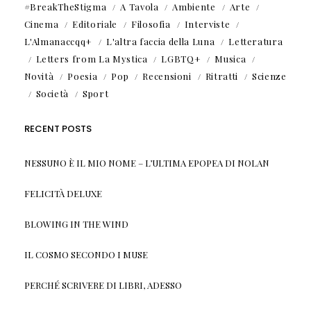
#BreakTheStigma
A Tavola
Ambiente
Arte
Cinema
Editoriale
Filosofia
Interviste
L'Almanaccqq+
L'altra faccia della Luna
Letteratura
Letters from La Mystica
LGBTQ+
Musica
Novità
Poesia
Pop
Recensioni
Ritratti
Scienze
Società
Sport
RECENT POSTS
NESSUNO È IL MIO NOME – L’ULTIMA EPOPEA DI NOLAN
FELICITÀ DELUXE
BLOWING IN THE WIND
IL COSMO SECONDO I MUSE
PERCHÉ SCRIVERE DI LIBRI, ADESSO