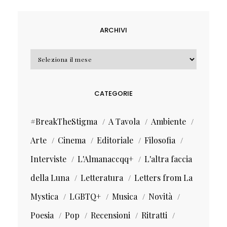
ARCHIVI
Archivi
CATEGORIE
#BreakTheStigma
A Tavola
Ambiente
Arte
Cinema
Editoriale
Filosofia
Interviste
L'Almanaccqq+
L'altra faccia
della Luna
Letteratura
Letters from La
Mystica
LGBTQ+
Musica
Novità
Poesia
Pop
Recensioni
Ritratti