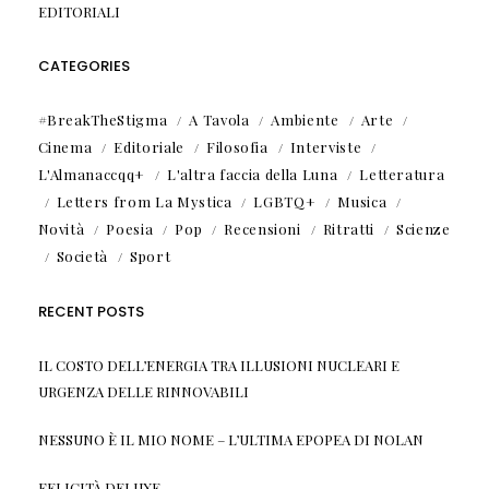
EDITORIALI
CATEGORIES
#BreakTheStigma
A Tavola
Ambiente
Arte
Cinema
Editoriale
Filosofia
Interviste
L'Almanaccqq+
L'altra faccia della Luna
Letteratura
Letters from La Mystica
LGBTQ+
Musica
Novità
Poesia
Pop
Recensioni
Ritratti
Scienze
Società
Sport
RECENT POSTS
IL COSTO DELL’ENERGIA TRA ILLUSIONI NUCLEARI E
URGENZA DELLE RINNOVABILI
NESSUNO È IL MIO NOME – L’ULTIMA EPOPEA DI NOLAN
FELICITÀ DELUXE