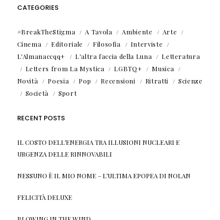
CATEGORIES
#BreakTheStigma
A Tavola
Ambiente
Arte
Cinema
Editoriale
Filosofia
Interviste
L'Almanaccqq+
L'altra faccia della Luna
Letteratura
Letters from La Mystica
LGBTQ+
Musica
Novità
Poesia
Pop
Recensioni
Ritratti
Scienze
Società
Sport
RECENT POSTS
IL COSTO DELL’ENERGIA TRA ILLUSIONI NUCLEARI E
URGENZA DELLE RINNOVABILI
NESSUNO È IL MIO NOME – L’ULTIMA EPOPEA DI NOLAN
FELICITÀ DELUXE
BLOWING IN THE WIND