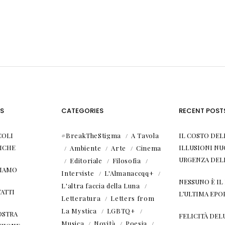
S
CATEGORIES
RECENT POST
COLI
#BreakTheStigma
A Tavola
IL COSTO DEL
ICHE
ILLUSIONI NU
Ambiente
Arte
Cinema
URGENZA DEL
Editoriale
Filosofia
SIAMO
Interviste
L'Almanaccqq+
NESSUNO È I
L'altra faccia della Luna
ATTI
L’ULTIMA EPO
Letteratura
Letters from
La Mystica
LGBTQ+
OSTRA
FELICITÀ DEL
Musica
Novità
Poesia