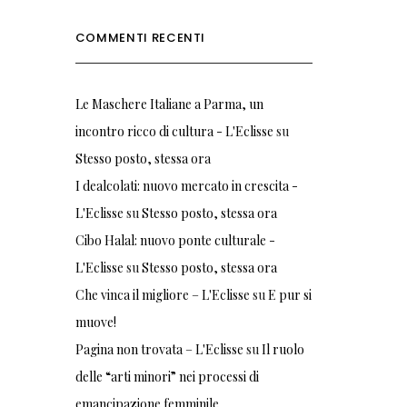
COMMENTI RECENTI
Le Maschere Italiane a Parma, un
incontro ricco di cultura - L'Eclisse
su
Stesso posto, stessa ora
I dealcolati: nuovo mercato in crescita -
L'Eclisse
su
Stesso posto, stessa ora
Cibo Halal: nuovo ponte culturale -
L'Eclisse
su
Stesso posto, stessa ora
Che vinca il migliore – L'Eclisse
su
E pur si
muove!
Pagina non trovata – L'Eclisse
su
Il ruolo
delle “arti minori” nei processi di
emancipazione femminile