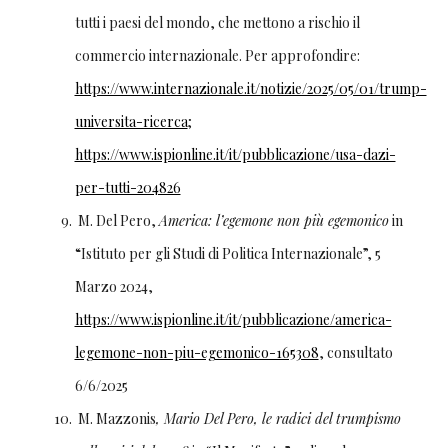
tutti i paesi del mondo, che mettono a rischio il
commercio internazionale. Per approfondire:
https://www.internazionale.it/notizie/2025/05/01/trump-
universita-ricerca
;
https://www.ispionline.it/it/pubblicazione/usa-dazi-
per-tutti-204826
M. Del Pero,
America: l’egemone non più egemonico
in
“Istituto per gli Studi di Politica Internazionale”, 5
Marzo 2024,
https://www.ispionline.it/it/pubblicazione/america-
legemone-non-piu-egemonico-165308
, consultato
6/6/2025
M. Mazzonis
, Mario Del Pero, le radici del trumpismo