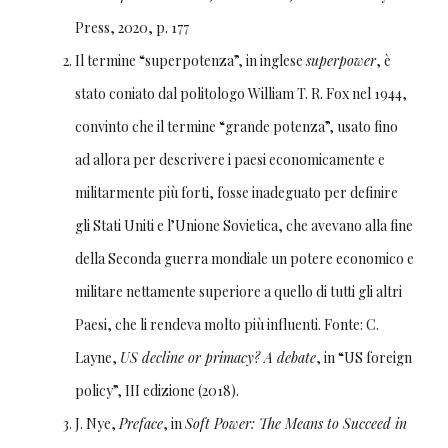
Press, 2020, p. 177
Il termine “superpotenza”, in inglese
superpower
, è
stato coniato dal politologo William T. R. Fox nel 1944,
convinto che il termine “grande potenza”, usato fino
ad allora per descrivere i paesi economicamente e
militarmente più forti, fosse inadeguato per definire
gli Stati Uniti e l’Unione Sovietica, che avevano alla fine
della Seconda guerra mondiale un potere economico e
militare nettamente superiore a quello di tutti gli altri
Paesi, che li rendeva molto più influenti. Fonte: C.
Layne,
US decline or primacy? A debate
, in “US foreign
policy”, III edizione (2018).
J. Nye,
Preface
, in
Soft Power: The Means to Succeed in