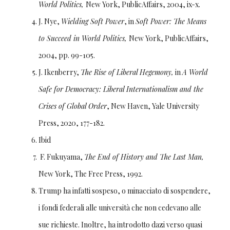
World Politics,
New York, PublicAffairs, 2004, ix-x.
J. Nye,
Wielding Soft Power
, in
Soft Power: The Means
to Succeed in World Politics,
New York, PublicAffairs,
2004, pp. 99-105.
J. Ikenberry,
The Rise of Liberal Hegemony,
in
A World
Safe for Democracy: Liberal Internationalism and the
Crises of Global Order
, New Haven, Yale University
Press, 2020, 177-182.
Ibid
F. Fukuyama,
The End of History and The Last Man,
New York, The Free Press, 1992.
Trump ha infatti sospeso, o minacciato di sospendere,
i fondi federali alle università che non cedevano alle
sue richieste. Inoltre, ha introdotto dazi verso quasi