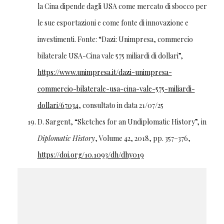
la Cina dipende dagli USA come mercato di sbocco per
le sue esportazioni e come fonte di innovazione e
investimenti. Fonte: “Dazi: Unimpresa, commercio
bilaterale USA-Cina vale 575 miliardi di dollari”,
https://www.unimpresa.it/dazi-unimpresa-
commercio-bilaterale-usa-cina-vale-575-miliardi-
dollari/67034
, consultato in data 21/07/25
D. Sargent, “Sketches for an Undiplomatic History”, in
Diplomatic History
, Volume 42, 2018, pp. 357–376,
https://doi.org/10.1093/dh/dhy019