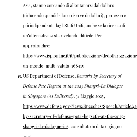
Asia, stanno cercando di allontanarsi dal dollaro
(riducendo quindi le loro riserve di dollari), per essere
più indipendenti dagli Stati Uniti, anche se la ricerca di
un’alternativa si sta rivelando difficile. Per
approfondire:
https://www.ispionline.it/it/pubblicazione/dedollarizzazion
un-mondo-multi-valuta-168415
US Department of Defense,
Remarks by Secretary of
Defense Pete Hegseth at the 2025 Shangri-La Dialogue
in Singapore (As Delivered)
, 31 Maggio 2025,
https://www.defense.gov/News/Speeches/Speech/Article/4
by-secretary-of-defense-pete-hegseth-at-the-2025-
shangri-la-dialogue-in/
, consultato in data 6 giugno
2025.