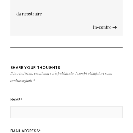
articoli
da ricostruire
In-contro
SHARE YOUR THOUGHTS
Il tuo indirizzo email non sarà pubblicato.
I campi obbligatori sono
contrassegnati
*
NAME
*
EMAIL ADDRESS
*