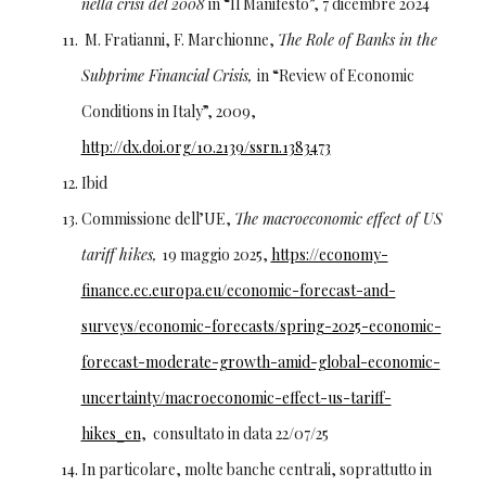
nella crisi del 2008
in “Il Manifesto”, 7 dicembre 2024
M. Fratianni, F. Marchionne,
The Role of Banks in the
Subprime Financial Crisis,
in “Review of Economic
Conditions in Italy”, 2009,
http://dx.doi.org/10.2139/ssrn.1383473
Ibid
Commissione dell’UE,
The macroeconomic effect of US
tariff hikes,
19 maggio 2025,
https://economy-
finance.ec.europa.eu/economic-forecast-and-
surveys/economic-forecasts/spring-2025-economic-
forecast-moderate-growth-amid-global-economic-
uncertainty/macroeconomic-effect-us-tariff-
hikes_en
, consultato in data 22/07/25
In particolare, molte banche centrali, soprattutto in