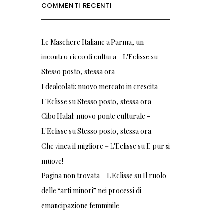
COMMENTI RECENTI
Le Maschere Italiane a Parma, un
incontro ricco di cultura - L'Eclisse
su
Stesso posto, stessa ora
I dealcolati: nuovo mercato in crescita -
L'Eclisse
su
Stesso posto, stessa ora
Cibo Halal: nuovo ponte culturale -
L'Eclisse
su
Stesso posto, stessa ora
Che vinca il migliore – L'Eclisse
su
E pur si
muove!
Pagina non trovata – L'Eclisse
su
Il ruolo
delle “arti minori” nei processi di
emancipazione femminile