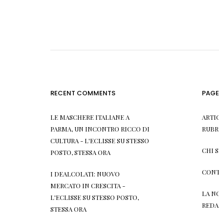
RECENT COMMENTS
PAGE
LE MASCHERE ITALIANE A
ARTI
PARMA, UN INCONTRO RICCO DI
RUBR
CULTURA - L'ECLISSE
SU
STESSO
CHI 
POSTO, STESSA ORA
CONT
I DEALCOLATI: NUOVO
MERCATO IN CRESCITA -
LA N
L'ECLISSE
SU
STESSO POSTO,
REDA
STESSA ORA