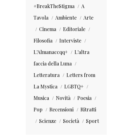
#BreakTheStigma
A
Tavola
Ambiente
Arte
Cinema
Editoriale
Filosofia
Interviste
L'Almanaccqq+
L'altra
faccia della Luna
Letteratura
Letters from
La Mystica
LGBTQ+
Musica
Novità
Poesia
Pop
Recensioni
Ritratti
Scienze
Società
Sport