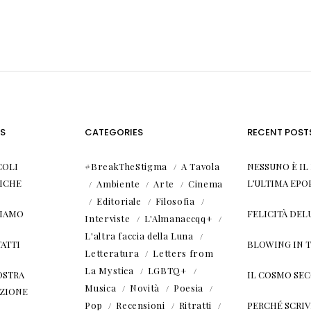
S
CATEGORIES
RECENT POST
COLI
#BreakTheStigma
A Tavola
NESSUNO È I
ICHE
L’ULTIMA EPO
Ambiente
Arte
Cinema
Editoriale
Filosofia
SIAMO
FELICITÀ DEL
Interviste
L'Almanaccqq+
L'altra faccia della Luna
ATTI
BLOWING IN 
Letteratura
Letters from
La Mystica
LGBTQ+
OSTRA
IL COSMO SE
Musica
Novità
Poesia
ZIONE
Pop
Recensioni
Ritratti
PERCHÉ SCRIVE