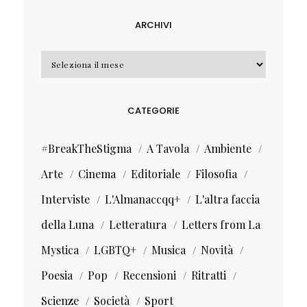
ARCHIVI
Archivi
CATEGORIE
#BreakTheStigma
A Tavola
Ambiente
Arte
Cinema
Editoriale
Filosofia
Interviste
L'Almanaccqq+
L'altra faccia
della Luna
Letteratura
Letters from La
Mystica
LGBTQ+
Musica
Novità
Poesia
Pop
Recensioni
Ritratti
Scienze
Società
Sport