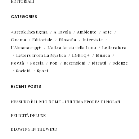
EDITORIALI
CATEGORIES
#BreakTheStigma
A Tavola
Ambiente
Arte
Cinema
Editoriale
Filosofia
Interviste
L'Almanaccqq+
L'altra faccia della Luna
Letteratura
Letters from La Mystica
LGBTQ+
Musica
Novità
Poesia
Pop
Recensioni
Ritratti
Scienze
Società
Sport
RECENT POSTS
NESSUNO È IL MIO NOME – L’ULTIMA EPOPEA DI NOLAN
FELICITÀ DELUXE
BLOWING IN THE WIND