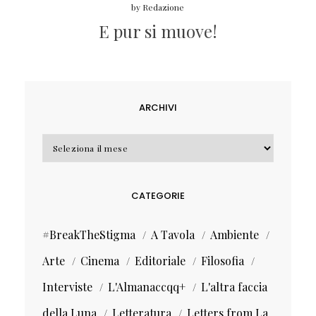
by
Redazione
E pur si muove!
ARCHIVI
Archivi
CATEGORIE
#BreakTheStigma
A Tavola
Ambiente
Arte
Cinema
Editoriale
Filosofia
Interviste
L'Almanaccqq+
L'altra faccia
della Luna
Letteratura
Letters from La