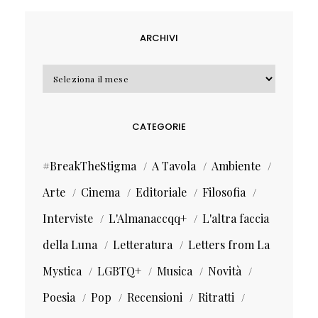
ARCHIVI
Archivi
CATEGORIE
#BreakTheStigma
A Tavola
Ambiente
Arte
Cinema
Editoriale
Filosofia
Interviste
L'Almanaccqq+
L'altra faccia
della Luna
Letteratura
Letters from La
Mystica
LGBTQ+
Musica
Novità
Poesia
Pop
Recensioni
Ritratti