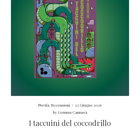
Novità
,
Recensioni
/
23 Giugno 2026
by
Gemma Cannavà
I taccuini del coccodrillo