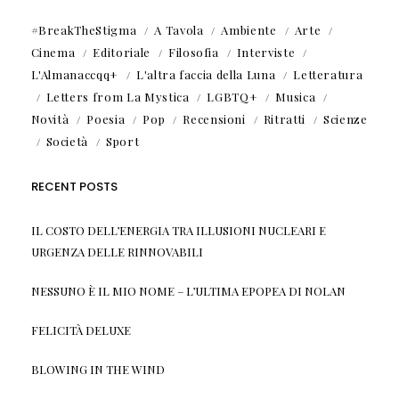
#BreakTheStigma
A Tavola
Ambiente
Arte
Cinema
Editoriale
Filosofia
Interviste
L'Almanaccqq+
L'altra faccia della Luna
Letteratura
Letters from La Mystica
LGBTQ+
Musica
Novità
Poesia
Pop
Recensioni
Ritratti
Scienze
Società
Sport
RECENT POSTS
IL COSTO DELL’ENERGIA TRA ILLUSIONI NUCLEARI E
URGENZA DELLE RINNOVABILI
NESSUNO È IL MIO NOME – L’ULTIMA EPOPEA DI NOLAN
FELICITÀ DELUXE
BLOWING IN THE WIND