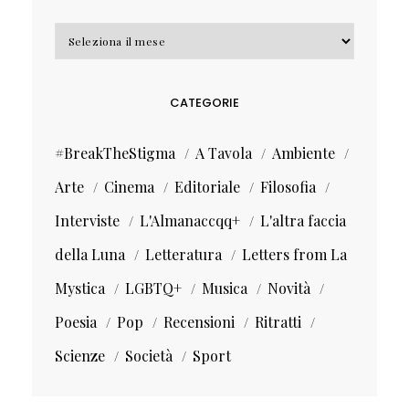
Archivi
CATEGORIE
#BreakTheStigma
A Tavola
Ambiente
Arte
Cinema
Editoriale
Filosofia
Interviste
L'Almanaccqq+
L'altra faccia
della Luna
Letteratura
Letters from La
Mystica
LGBTQ+
Musica
Novità
Poesia
Pop
Recensioni
Ritratti
Scienze
Società
Sport