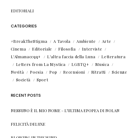
EDITORIALI
CATEGORIES
#BreakTheStigma
A Tavola
Ambiente
Arte
Cinema
Editoriale
Filosofia
Interviste
L'Almanaccqq+
L'altra faccia della Luna
Letteratura
Letters from La Mystica
LGBTQ+
Musica
Novità
Poesia
Pop
Recensioni
Ritratti
Scienze
Società
Sport
RECENT POSTS
NESSUNO È IL MIO NOME – L’ULTIMA EPOPEA DI NOLAN
FELICITÀ DELUXE
BLOWING IN THE WIND