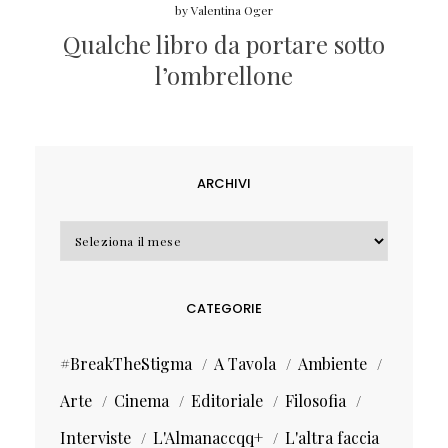
by
Valentina Oger
Qualche libro da portare sotto
l’ombrellone
ARCHIVI
Archivi
CATEGORIE
#BreakTheStigma
A Tavola
Ambiente
Arte
Cinema
Editoriale
Filosofia
Interviste
L'Almanaccqq+
L'altra faccia