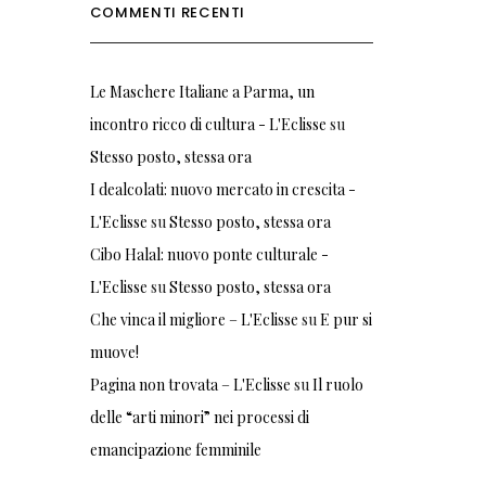
COMMENTI RECENTI
Le Maschere Italiane a Parma, un
incontro ricco di cultura - L'Eclisse
su
Stesso posto, stessa ora
I dealcolati: nuovo mercato in crescita -
L'Eclisse
su
Stesso posto, stessa ora
Cibo Halal: nuovo ponte culturale -
L'Eclisse
su
Stesso posto, stessa ora
Che vinca il migliore – L'Eclisse
su
E pur si
muove!
Pagina non trovata – L'Eclisse
su
Il ruolo
delle “arti minori” nei processi di
emancipazione femminile