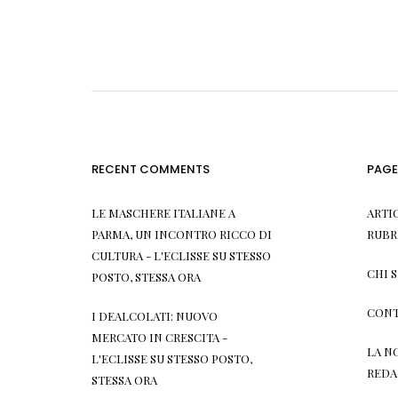
RECENT COMMENTS
PAGE
LE MASCHERE ITALIANE A
ARTI
PARMA, UN INCONTRO RICCO DI
RUBR
CULTURA - L'ECLISSE
SU
STESSO
CHI 
POSTO, STESSA ORA
CONT
I DEALCOLATI: NUOVO
MERCATO IN CRESCITA -
LA N
L'ECLISSE
SU
STESSO POSTO,
REDA
STESSA ORA