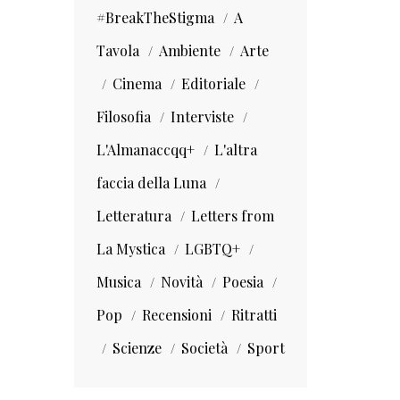
#BreakTheStigma
A
Tavola
Ambiente
Arte
Cinema
Editoriale
Filosofia
Interviste
L'Almanaccqq+
L'altra
faccia della Luna
Letteratura
Letters from
La Mystica
LGBTQ+
Musica
Novità
Poesia
Pop
Recensioni
Ritratti
Scienze
Società
Sport