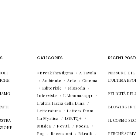
S
CATEGORIES
RECENT POST
COLI
#BreakTheStigma
A Tavola
NESSUNO È I
ICHE
L’ULTIMA EPO
Ambiente
Arte
Cinema
Editoriale
Filosofia
SIAMO
FELICITÀ DEL
Interviste
L'Almanaccqq+
L'altra faccia della Luna
ATTI
BLOWING IN 
Letteratura
Letters from
La Mystica
LGBTQ+
OSTRA
IL COSMO SE
Musica
Novità
Poesia
ZIONE
Pop
Recensioni
Ritratti
PERCHÉ SCRIVE