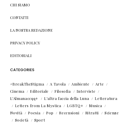
CHI SIAMO
CONTATTI
LA NOSTRA REDAZIONE
PRIVACY POLICY
EDITORIALI
CATEGORIES
#BreakTheStigma
A Tavola
Ambiente
Arte
Cinema
Editoriale
Filosofia
Interviste
L'Almanaccqq+
L'altra faccia della Luna
Letteratura
Letters from La Mystica
LGBTQ+
Musica
Novità
Poesia
Pop
Recensioni
Ritratti
Scienze
Società
Sport