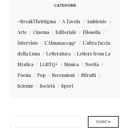
CATEGORIE
#BreakTheStigma
A Tavola
Ambiente
Arte
Cinema
Editoriale
Filosofia
Interviste
L'Almanaccqq+
L'altra faccia
della Luna
Letteratura
Letters from La
Mystica
LGBTQ+
Musica
Novità
Poesia
Pop
Recensioni
Ritratti
Scienze
Società
Sport
SEARCH