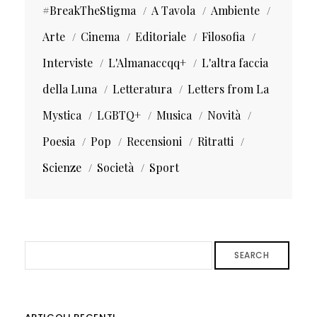
#BreakTheStigma
A Tavola
Ambiente
Arte
Cinema
Editoriale
Filosofia
Interviste
L'Almanaccqq+
L'altra faccia
della Luna
Letteratura
Letters from La
Mystica
LGBTQ+
Musica
Novità
Poesia
Pop
Recensioni
Ritratti
Scienze
Società
Sport
SEARCH