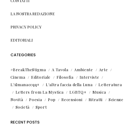
CONTATTI
LA NOSTRA REDAZIONE
PRIVACY POLICY
EDITORIALI
CATEGORIES
#BreakTheStigma
A Tavola
Ambiente
Arte
Cinema
Editoriale
Filosofia
Interviste
L'Almanaccqq+
L'altra faccia della Luna
Letteratura
Letters from La Mystica
LGBTQ+
Musica
Novità
Poesia
Pop
Recensioni
Ritratti
Scienze
Società
Sport
RECENT POSTS