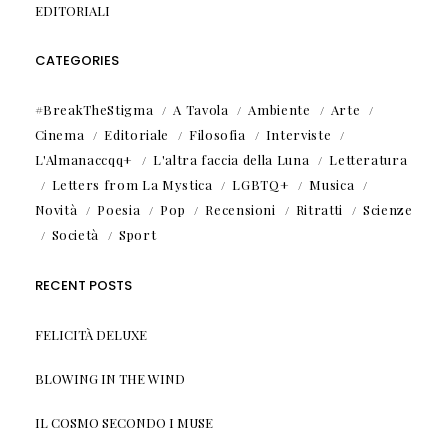
EDITORIALI
CATEGORIES
#BreakTheStigma
A Tavola
Ambiente
Arte
Cinema
Editoriale
Filosofia
Interviste
L'Almanaccqq+
L'altra faccia della Luna
Letteratura
Letters from La Mystica
LGBTQ+
Musica
Novità
Poesia
Pop
Recensioni
Ritratti
Scienze
Società
Sport
RECENT POSTS
FELICITÀ DELUXE
BLOWING IN THE WIND
IL COSMO SECONDO I MUSE