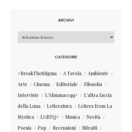
ARCHIVI
Archivi
CATEGORIE
#BreakTheStigma
A Tavola
Ambiente
Arte
Cinema
Editoriale
Filosofia
Interviste
L'Almanaccqq+
L'altra faccia
della Luna
Letteratura
Letters from La
Mystica
LGBTQ+
Musica
Novità
Poesia
Pop
Recensioni
Ritratti