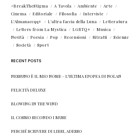
#BreakTheStigma
A Tavola
Ambiente
Arte
Cinema
Editoriale
Filosofia
Interviste
L'Almanaccqq+
L'altra faccia della Luna
Letteratura
Letters from La Mystica
LGBTQ+
Musica
Novità
Poesia
Pop
Recensioni
Ritratti
Scienze
Società
Sport
RECENT POSTS
NESSUNO È IL MIO NOME – L’ULTIMA EPOPEA DI NOLAN
FELICITÀ DELUXE
BLOWING IN THE WIND
IL COSMO SECONDO I MUSE
PERCHÉ SCRIVERE DI LIBRI, ADESSO