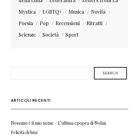
della Luna
Letteratura
Letters from La
Mystica
LGBTQ+
Musica
Novità
Poesia
Pop
Recensioni
Ritratti
Scienze
Società
Sport
SEARCH
ARTICOLI RECENTI
Nessuno è il mio nome – L’ultima epopea di Nolan
Felicità deluxe