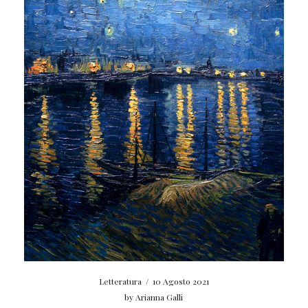
Letteratura
/
10 Agosto 2021
by
Arianna Galli