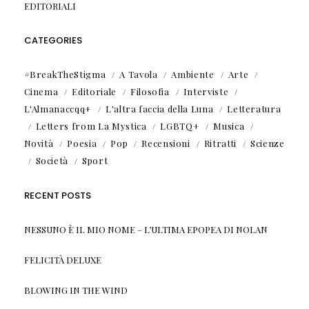
EDITORIALI
CATEGORIES
#BreakTheStigma
A Tavola
Ambiente
Arte
Cinema
Editoriale
Filosofia
Interviste
L'Almanaccqq+
L'altra faccia della Luna
Letteratura
Letters from La Mystica
LGBTQ+
Musica
Novità
Poesia
Pop
Recensioni
Ritratti
Scienze
Società
Sport
RECENT POSTS
NESSUNO È IL MIO NOME – L’ULTIMA EPOPEA DI NOLAN
FELICITÀ DELUXE
BLOWING IN THE WIND