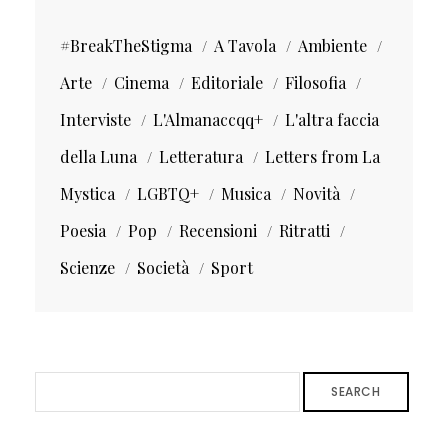
#BreakTheStigma
A Tavola
Ambiente
Arte
Cinema
Editoriale
Filosofia
Interviste
L'Almanaccqq+
L'altra faccia
della Luna
Letteratura
Letters from La
Mystica
LGBTQ+
Musica
Novità
Poesia
Pop
Recensioni
Ritratti
Scienze
Società
Sport
SEARCH