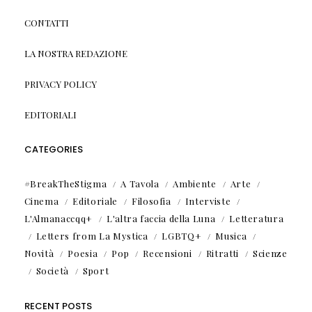
CONTATTI
LA NOSTRA REDAZIONE
PRIVACY POLICY
EDITORIALI
CATEGORIES
#BreakTheStigma
A Tavola
Ambiente
Arte
Cinema
Editoriale
Filosofia
Interviste
L'Almanaccqq+
L'altra faccia della Luna
Letteratura
Letters from La Mystica
LGBTQ+
Musica
Novità
Poesia
Pop
Recensioni
Ritratti
Scienze
Società
Sport
RECENT POSTS