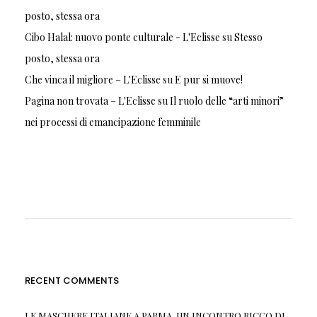
posto, stessa ora
Cibo Halal: nuovo ponte culturale - L'Eclisse
su
Stesso
posto, stessa ora
Che vinca il migliore – L'Eclisse
su
E pur si muove!
Pagina non trovata – L'Eclisse
su
Il ruolo delle “arti minori”
nei processi di emancipazione femminile
RECENT COMMENTS
LE MASCHERE ITALIANE A PARMA, UN INCONTRO RICCO DI