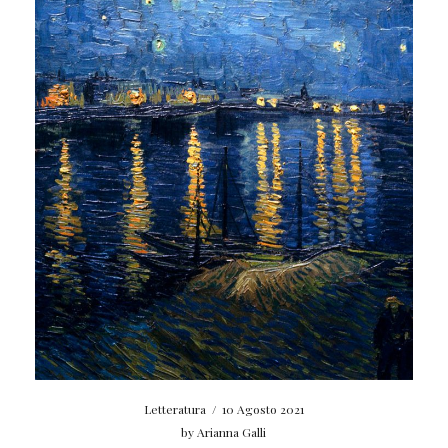
Letteratura
/
10 Agosto 2021
by
Arianna Galli