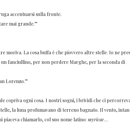
ruga accentuarsi sulla fronte.
tare mai grande.”
re moriva. La cosa buffa è che piovvero altre stelle. Io ne pres
 un fanciullino, per non perdere Marghe, per la seconda di
, sta lacrimando, San Lorenzo.”
de copriva ogni cosa. I nostri sogni, i brividi che ci percorreva
telle, la luna profumavano di terreno bagnato. Il vento, intan
mi piaceva chiamarlo, col suo nome latino:
myricae
…