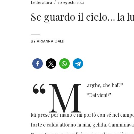
/
Letteratura
10 Agosto 2021
Se guardo il cielo… la lu
BY
ARIANNA GALLI
“M
arghe, che hai?”
“Dai vieni!”
Mi prese per mano e mi portò con sé nel campo
forte e calda attorno la mia, gelida. Camminavamo