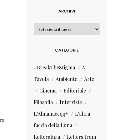
ARCHIVI
Archivi
CATEGORIE
#BreakTheStigma
A
Tavola
Ambiente
Arte
Cinema
Editoriale
Filosofia
Interviste
L'Almanaccqq+
L'altra
ra
faccia della Luna
.
Letteratura
Letters from