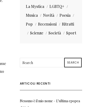
e.
La Mystica
LGBTQ+
Musica
Novità
Poesia
Pop
Recensioni
Ritratti
Scienze
Società
Sport
SEARCH
asse
ano
ARTICOLI RECENTI
Nessuno è il mio nome – L’ultima epopea