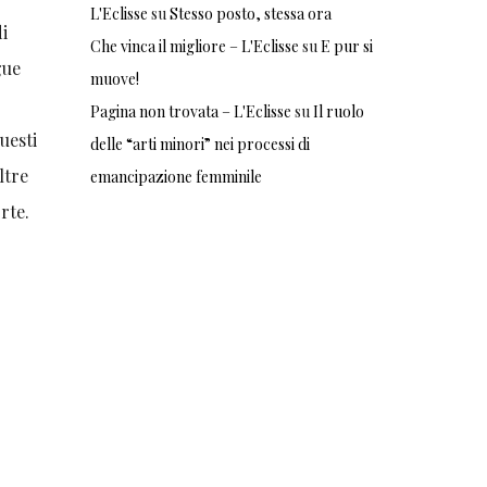
L'Eclisse
su
Stesso posto, stessa ora
di
Che vinca il migliore – L'Eclisse
su
E pur si
gue
muove!
Pagina non trovata – L'Eclisse
su
Il ruolo
uesti
delle “arti minori” nei processi di
ltre
emancipazione femminile
rte.