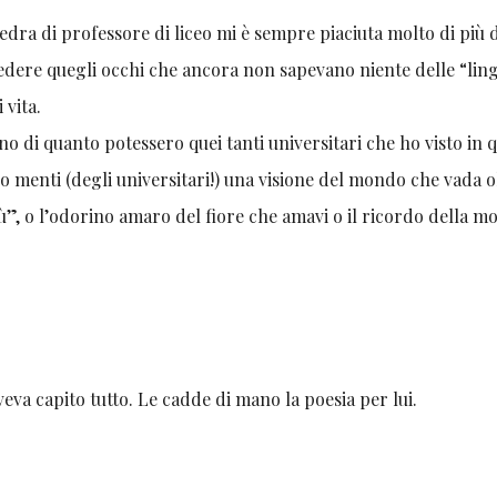
tedra di professore di liceo mi è sempre piaciuta molto di più 
 vedere quegli occhi che ancora non sapevano niente delle “lin
 vita.
o di quanto potessero quei tanti universitari che ho visto in q
loro menti (degli universitari!) una visione del mondo che vada o
ù”, o l’odorino amaro del fiore che amavi o il ricordo della mo
veva capito tutto. Le cadde di mano la poesia per lui.
i.