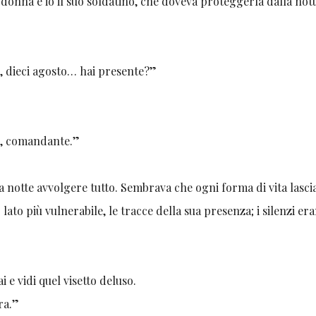
 donna e io il suo soldatino, che doveva proteggerla dalla nott
i, dieci agosto… hai presente?”
lle, comandante.”
la notte avvolgere tutto. Sembrava che ogni forma di vita lasci
 lato più vulnerabile, le tracce della sua presenza; i silenzi er
i e vidi quel visetto deluso.
ra.”