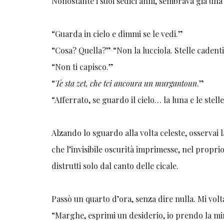
Nonostante i suoi sedici anni, sembrava già una
“Guarda in cielo e dimmi se le vedi.”
“Cosa? Quella?” “Non la lucciola. Stelle cadent
“Non ti capisco.”
“
Te sta zet, che tci ancoura un murgantoun
.”
“Afferrato, se guardo il cielo… la luna e le ste
Alzando lo sguardo alla volta celeste, osservai 
che l’invisibile oscurità imprimesse, nel proprio
distrutti solo dal canto delle cicale.
Passò un quarto d’ora, senza dire nulla. Mi volta
“Marghe, esprimi un desiderio, io prendo la mi