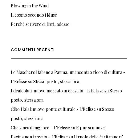
Blowing in the Wind
Il cosmo secondo i Muse
Perché scrivere di libri, adesso
COMMENTI RECENTI
Le Maschere Italiane a Parma, un incontro ricco di cultura -
L'Eclisse
su
Stesso posto, stessa ora
I dealcolati: nuovo mercato in crescita - L'Eclisse
su
Stesso
posto, stessa ora
Cibo Halal: nuovo ponte culturale - L'Eclisse
su
Stesso
posto, stessa ora
Che vinca il migliore – L'Eclisse
su
E pur si muove!
Pagina non trovata – L'Eclisse
su
Il ruolo delle “arti minori”