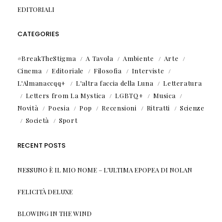
EDITORIALI
CATEGORIES
#BreakTheStigma
A Tavola
Ambiente
Arte
Cinema
Editoriale
Filosofia
Interviste
L'Almanaccqq+
L'altra faccia della Luna
Letteratura
Letters from La Mystica
LGBTQ+
Musica
Novità
Poesia
Pop
Recensioni
Ritratti
Scienze
Società
Sport
RECENT POSTS
NESSUNO È IL MIO NOME – L’ULTIMA EPOPEA DI NOLAN
FELICITÀ DELUXE
BLOWING IN THE WIND