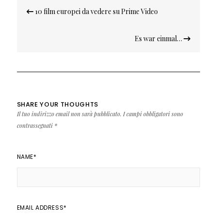
Navigazione
10 film europei da vedere su Prime Video
articoli
Es war einmal…
SHARE YOUR THOUGHTS
Il tuo indirizzo email non sarà pubblicato.
I campi obbligatori sono
contrassegnati
*
NAME
*
EMAIL ADDRESS
*