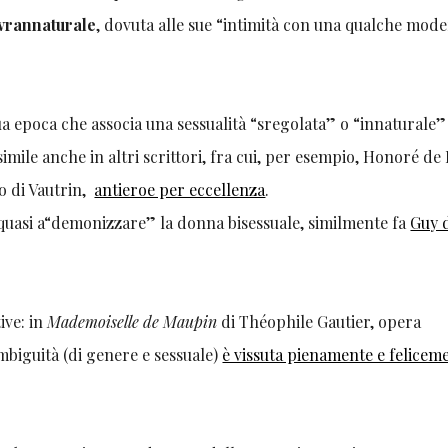
vrannaturale
, dovuta alle sue “intimità con una qualche mod
a epoca che associa una sessualità “sregolata” o “innaturale”
mile anche in altri scrittori, fra cui, per esempio, Honoré de 
io di Vautrin,
antieroe per eccellenza
.
 quasi a“demonizzare” la donna bisessuale, similmente fa
Guy 
ive: in
Mademoiselle de Maupin
di Théophile Gautier, opera
biguità (di genere e sessuale)
è vissuta pienamente e felicem