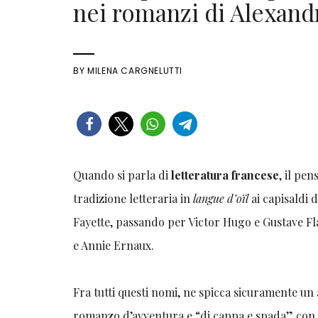
nei romanzi di Alexan
BY
MILENA CARGNELUTTI
Quando si parla di
letteratura francese
, il pe
tradizione letteraria in
langue d’oïl
ai capisaldi
Fayette, passando per Victor Hugo e Gustave F
e Annie Ernaux.
Fra tutti questi nomi, ne spicca sicuramente un 
romanzo d’avventura e “di cappa e spada” co