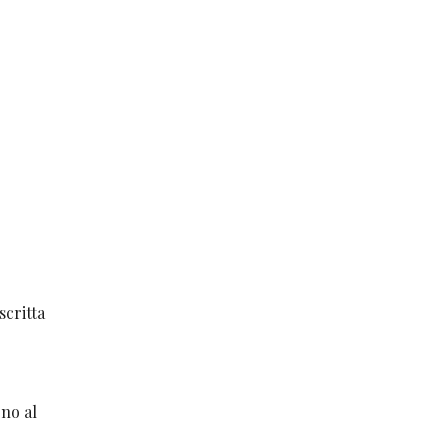
critta
e
ono al