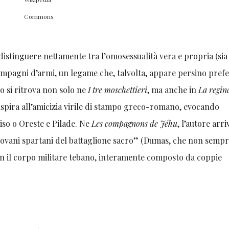
Commons
stinguere nettamente tra l’omosessualità vera e propria (sia
mpagni d’armi, un legame che, talvolta, appare persino prefe
o si ritrova non solo ne
I tre moschettieri
, ma anche in
La regin
 ispira all’amicizia virile di stampo greco-romano, evocando
iso o Oreste e Pilade. Ne
Les compagnons de Jéhu
, l’autore arri
iovani spartani del battaglione sacro” (Dumas, che non semp
con il corpo militare tebano, interamente composto da coppie