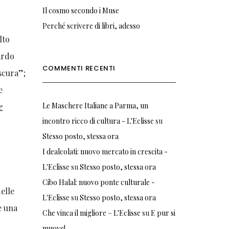
Il cosmo secondo i Muse
Perché scrivere di libri, adesso
lto
ardo
COMMENTI RECENTI
oscura”;
e
Le Maschere Italiane a Parma, un
e
incontro ricco di cultura - L'Eclisse
su
Stesso posto, stessa ora
I dealcolati: nuovo mercato in crescita -
L'Eclisse
su
Stesso posto, stessa ora
Cibo Halal: nuovo ponte culturale -
elle
L'Eclisse
su
Stesso posto, stessa ora
e una
Che vinca il migliore – L'Eclisse
su
E pur si
muove!