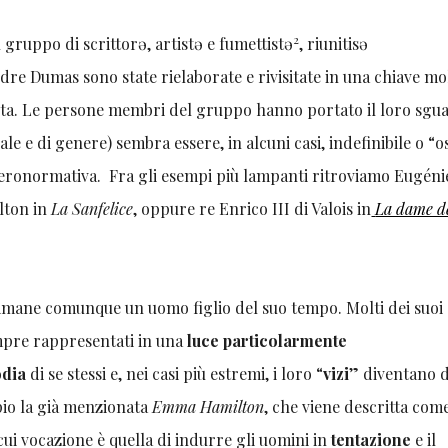
2
n gruppo di scrittorə, artistə e fumettistə
, riunitisə
dre Dumas sono state rielaborate e rivisitate in una chiave mo
osta. Le persone membri del gruppo hanno portato il loro sgu
uale e di genere) sembra essere, in alcuni casi, indefinibile o “
teronormativa. Fra gli esempi più lampanti ritroviamo Eugéni
lton in
La Sanfelice
, oppure re Enrico III di Valois in
La dame d
imane comunque un uomo figlio del suo tempo. Molti dei suoi
empre rappresentati in una
luce particolarmente
odia
di se stessi e, nei casi più estremi, i loro “
vizi
” diventano d
io la già menzionata
Emma Hamilton
, che viene descritta com
cui vocazione è quella di indurre gli uomini in
tentazione
e il