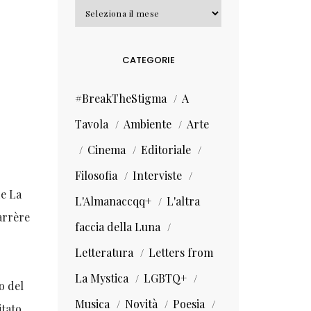
Archivi
CATEGORIE
#BreakTheStigma
A
Tavola
Ambiente
Arte
Cinema
Editoriale
Filosofia
Interviste
de La
L'Almanaccqq+
L'altra
arrère
faccia della Luna
Letteratura
Letters from
La Mystica
LGBTQ+
o del
Musica
Novità
Poesia
itato