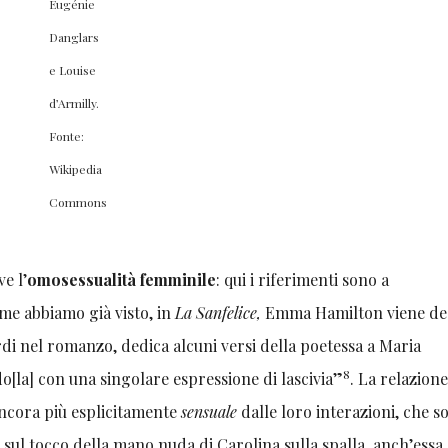
Eugénie
Danglars
e Louise
d’Armilly.
Fonte:
Wikipedia
Commons
e l’
omosessualità femminile
: qui i riferimenti sono a
me abbiamo già visto, in
La Sanfelice,
Emma Hamilton viene des
rdi nel romanzo, dedica alcuni versi della poetessa a Maria
8
o[la] con una singolare espressione di lascivia”
. La relazion
ncora più esplicitamente
sensuale
dalle loro interazioni, che s
a sul tocco della mano nuda di Carolina sulla spalla, anch’essa