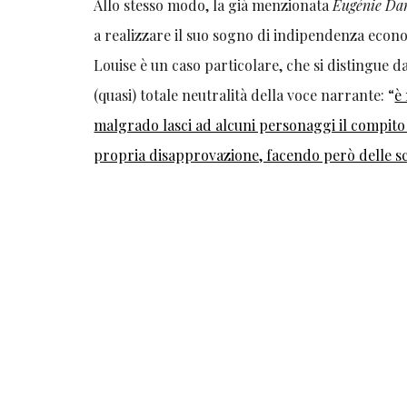
Allo stesso modo, la già menzionata
Eugénie Da
a realizzare il suo sogno di indipendenza econ
Louise è un caso particolare, che si distingue 
(quasi) totale neutralità della voce narrante: “
è
malgrado lasci ad alcuni personaggi il compito
propria disapprovazione, facendo però delle sc