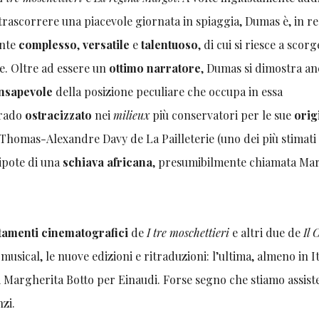
rascorrere una piacevole giornata in spiaggia, Dumas è, in re
ente
complesso
,
versatile
e
talentuoso
, di cui si riesce a scorg
re. Oltre ad essere un
ottimo narratore
, Dumas si dimostra a
nsapevole
della posizione peculiare che occupa in essa
 rado
ostracizzato
nei
milieux
più conservatori per le sue
orig
i Thomas-Alexandre Davy de La Pailleterie (uno dei più stimati
nipote di una
schiava africana
, presumibilmente chiamata Mar
tamenti cinematografici
de
I tre moschettieri
e altri due de
Il 
 musical, le nuove edizioni e ritraduzioni: l’ultima, almeno in It
 di Margherita Botto per Einaudi. Forse segno che stiamo assis
zi.