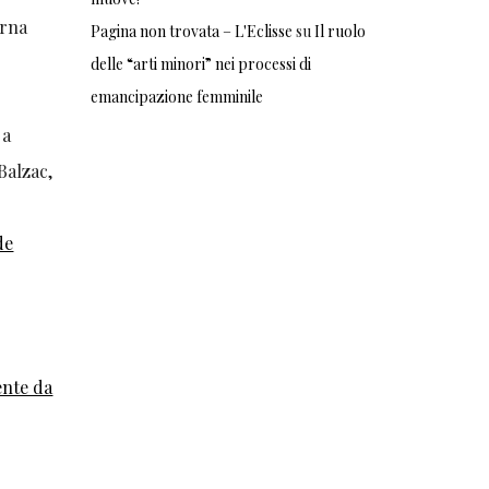
erna
Pagina non trovata – L'Eclisse
su
Il ruolo
delle “arti minori” nei processi di
emancipazione femminile
 a
Balzac,
de
ente da