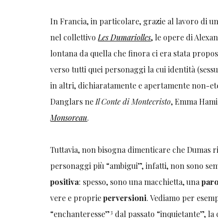
In Francia, in particolare, grazie al lavoro di u
nel collettivo
Les Dumariolles
,
le opere di Alexan
lontana da quella che finora ci era stata prop
verso tutti quei personaggi la cui identità (sess
in altri, dichiaratamente e apertamente non-e
Danglars ne
Il Conte di Montecristo
, Emma Hami
Monsoreau
.
Tuttavia, non bisogna dimenticare che Dumas r
personaggi più “ambigui”, infatti, non sono s
positiva
: spesso, sono una macchietta, una
par
vere e proprie
perversioni
. Vediamo per esemp
3
“enchanteresse”
dal passato “inquietante”, la 