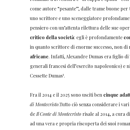
come autore “pesante”, dalle trame buone per t
uno scrittore e uno sceneggiatore profondam
pensiero con un’attenta rilettura delle sue ope
critico della società
: egli è profondamente
co
in quanto scrittore di enorme successo, non di
africane
. Infatti, Alexandre Dumas era figlio d
generali francesi dell’esercito napoleonico) e 
1
Cessette Dumas
.
Fra il 2014 e il 2025 sono usciti ben
cinque adat
di Montecristo
.Tutto ciò senza considerare i vari
de
Il Conte di Montecristo
risale al 2014, a cura
ad una vera e propria riscoperta dei suoi roman