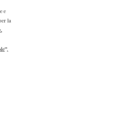
e e
per la
e,
ole
”
.