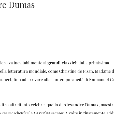
dre Dumas
nsiero va inevitabilmente ai
grandi classici
: dalla primissima
 della letteratura mondiale, come Christine de Pisan, Madame 
laubert, fino ad arrivare alla contemporaneità di Emmanuel C
altro altrettanto celebre: quello di
Alexandre Dumas
, maestr
n
I tre moschettieri
e
La regina Margot
. A volte ingiustamente add