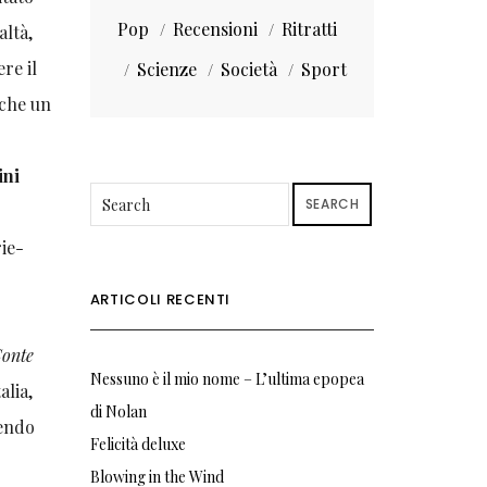
Pop
Recensioni
Ritratti
altà,
ere il
Scienze
Società
Sport
nche un
ini
SEARCH
ie-
ARTICOLI RECENTI
Conte
Nessuno è il mio nome – L’ultima epopea
alia,
di Nolan
tendo
Felicità deluxe
Blowing in the Wind