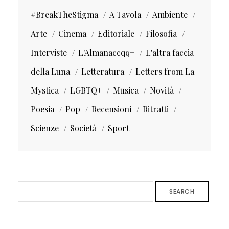
#BreakTheStigma
A Tavola
Ambiente
Arte
Cinema
Editoriale
Filosofia
Interviste
L'Almanaccqq+
L'altra faccia
della Luna
Letteratura
Letters from La
Mystica
LGBTQ+
Musica
Novità
Poesia
Pop
Recensioni
Ritratti
Scienze
Società
Sport
SEARCH