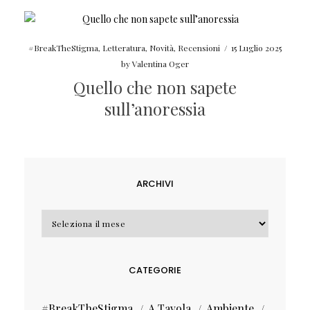
#BreakTheStigma
,
Letteratura
,
Novità
,
Recensioni
/
15 Luglio 2025
by
Valentina Oger
Quello che non sapete
sull’anoressia
ARCHIVI
Archivi
CATEGORIE
#BreakTheStigma
A Tavola
Ambiente