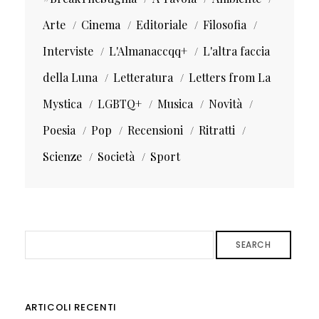
Arte
Cinema
Editoriale
Filosofia
Interviste
L'Almanaccqq+
L'altra faccia
della Luna
Letteratura
Letters from La
Mystica
LGBTQ+
Musica
Novità
Poesia
Pop
Recensioni
Ritratti
Scienze
Società
Sport
SEARCH
ARTICOLI RECENTI