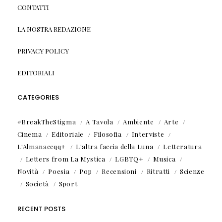
CONTATTI
LA NOSTRA REDAZIONE
PRIVACY POLICY
EDITORIALI
CATEGORIES
#BreakTheStigma
A Tavola
Ambiente
Arte
Cinema
Editoriale
Filosofia
Interviste
L'Almanaccqq+
L'altra faccia della Luna
Letteratura
Letters from La Mystica
LGBTQ+
Musica
Novità
Poesia
Pop
Recensioni
Ritratti
Scienze
Società
Sport
RECENT POSTS