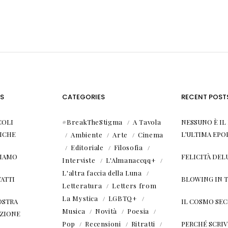
S
CATEGORIES
RECENT POST
COLI
#BreakTheStigma
A Tavola
NESSUNO È I
ICHE
L’ULTIMA EPO
Ambiente
Arte
Cinema
Editoriale
Filosofia
SIAMO
FELICITÀ DEL
Interviste
L'Almanaccqq+
L'altra faccia della Luna
ATTI
BLOWING IN 
Letteratura
Letters from
La Mystica
LGBTQ+
OSTRA
IL COSMO SE
Musica
Novità
Poesia
ZIONE
Pop
Recensioni
Ritratti
PERCHÉ SCRIVE