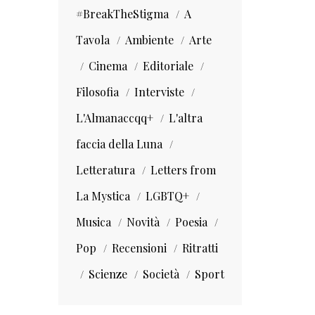
#BreakTheStigma
A
Tavola
Ambiente
Arte
Cinema
Editoriale
Filosofia
Interviste
L'Almanaccqq+
L'altra
faccia della Luna
Letteratura
Letters from
La Mystica
LGBTQ+
Musica
Novità
Poesia
Pop
Recensioni
Ritratti
Scienze
Società
Sport