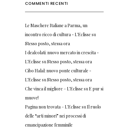
COMMENTI RECENTI
Le Maschere Italiane a Parma, un
incontro ricco di cultura - L'Eclisse
su
Stesso posto, stessa ora
I dealcolati: nuovo mercato in crescita -
L'Eclisse
su
Stesso posto, stessa ora
Cibo Halal: nuovo ponte culturale -
L'Eclisse
su
Stesso posto, stessa ora
Che vinca il migliore – L'Eclisse
su
E pur si
muove!
Pagina non trovata – L'Eclisse
su
Il ruolo
delle “arti minori” nei processi di
emancipazione femminile