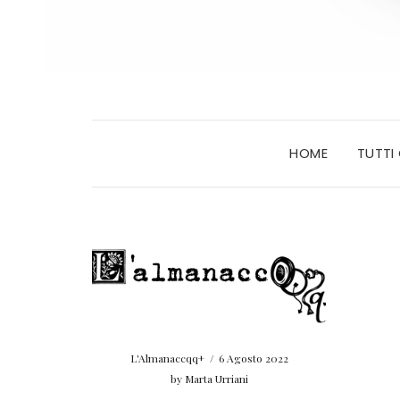
HOME
TUTTI
L'Almanaccqq+
/
6 Agosto 2022
by
Marta Urriani