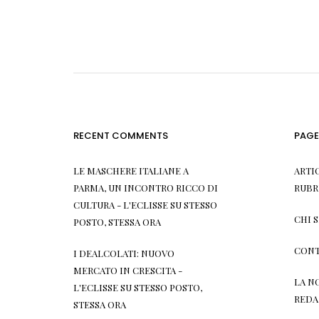
RECENT COMMENTS
PAGE
LE MASCHERE ITALIANE A
ARTI
PARMA, UN INCONTRO RICCO DI
RUBR
CULTURA - L'ECLISSE
SU
STESSO
CHI 
POSTO, STESSA ORA
CONT
I DEALCOLATI: NUOVO
MERCATO IN CRESCITA -
LA N
L'ECLISSE
SU
STESSO POSTO,
REDA
STESSA ORA