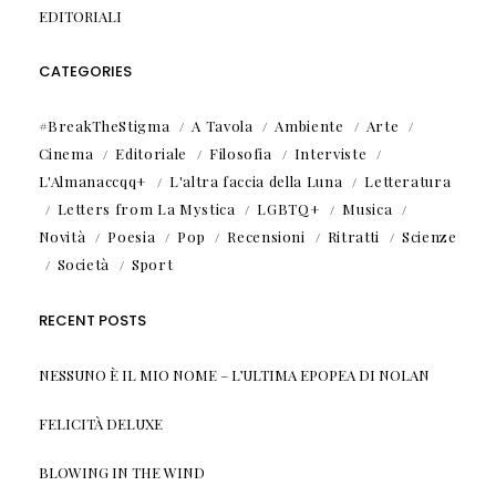
EDITORIALI
CATEGORIES
#BreakTheStigma
A Tavola
Ambiente
Arte
Cinema
Editoriale
Filosofia
Interviste
L'Almanaccqq+
L'altra faccia della Luna
Letteratura
Letters from La Mystica
LGBTQ+
Musica
Novità
Poesia
Pop
Recensioni
Ritratti
Scienze
Società
Sport
RECENT POSTS
NESSUNO È IL MIO NOME – L’ULTIMA EPOPEA DI NOLAN
FELICITÀ DELUXE
BLOWING IN THE WIND