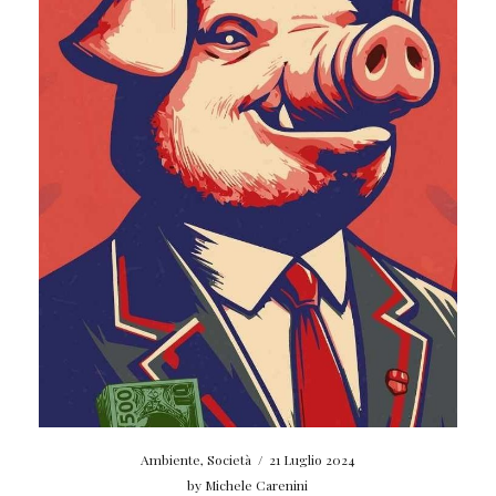
Ambiente
,
Società
/
21 Luglio 2024
by
Michele Carenini