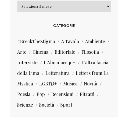
Archivi
CATEGORIE
#BreakTheStigma
A Tavola
Ambiente
Arte
Cinema
Editoriale
Filosofia
Interviste
L'Almanaccqq+
L'altra faccia
della Luna
Letteratura
Letters from La
Mystica
LGBTQ+
Musica
Novità
Poesia
Pop
Recensioni
Ritratti
Scienze
Società
Sport