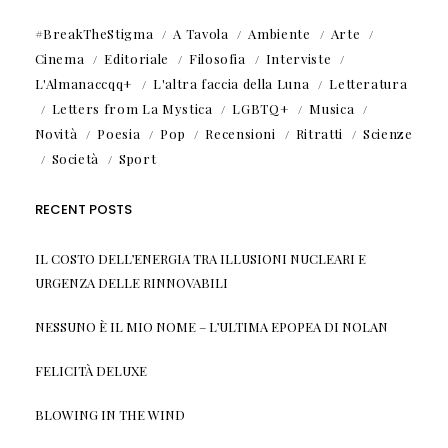
#BreakTheStigma
A Tavola
Ambiente
Arte
Cinema
Editoriale
Filosofia
Interviste
L'Almanaccqq+
L'altra faccia della Luna
Letteratura
Letters from La Mystica
LGBTQ+
Musica
Novità
Poesia
Pop
Recensioni
Ritratti
Scienze
Società
Sport
RECENT POSTS
IL COSTO DELL’ENERGIA TRA ILLUSIONI NUCLEARI E
URGENZA DELLE RINNOVABILI
NESSUNO È IL MIO NOME – L’ULTIMA EPOPEA DI NOLAN
FELICITÀ DELUXE
BLOWING IN THE WIND