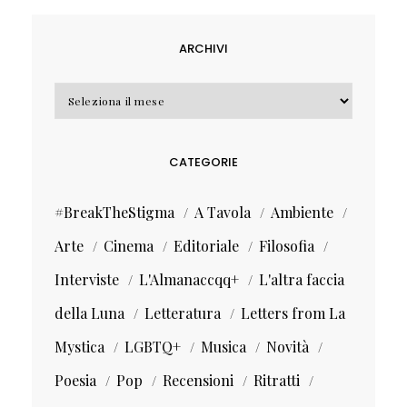
ARCHIVI
Archivi
CATEGORIE
#BreakTheStigma
A Tavola
Ambiente
Arte
Cinema
Editoriale
Filosofia
Interviste
L'Almanaccqq+
L'altra faccia
della Luna
Letteratura
Letters from La
Mystica
LGBTQ+
Musica
Novità
Poesia
Pop
Recensioni
Ritratti