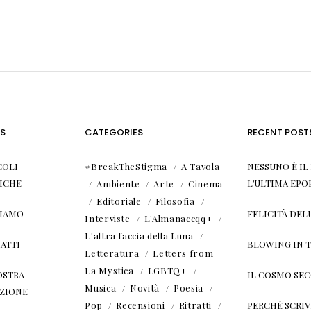
S
CATEGORIES
RECENT POST
COLI
#BreakTheStigma
A Tavola
NESSUNO È I
ICHE
L’ULTIMA EPO
Ambiente
Arte
Cinema
Editoriale
Filosofia
SIAMO
FELICITÀ DEL
Interviste
L'Almanaccqq+
L'altra faccia della Luna
ATTI
BLOWING IN 
Letteratura
Letters from
La Mystica
LGBTQ+
OSTRA
IL COSMO SE
Musica
Novità
Poesia
ZIONE
Pop
Recensioni
Ritratti
PERCHÉ SCRIVE