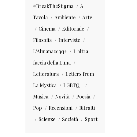
#BreakTheStigma
A
Tavola
Ambiente
Arte
Cinema
Editoriale
Filosofia
Interviste
L'Almanaccqq+
L'altra
faccia della Luna
Letteratura
Letters from
La Mystica
LGBTQ+
Musica
Novità
Poesia
Pop
Recensioni
Ritratti
Scienze
Società
Sport