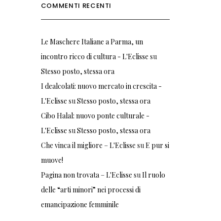
COMMENTI RECENTI
Le Maschere Italiane a Parma, un
incontro ricco di cultura - L'Eclisse
su
Stesso posto, stessa ora
I dealcolati: nuovo mercato in crescita -
L'Eclisse
su
Stesso posto, stessa ora
Cibo Halal: nuovo ponte culturale -
L'Eclisse
su
Stesso posto, stessa ora
Che vinca il migliore – L'Eclisse
su
E pur si
muove!
Pagina non trovata – L'Eclisse
su
Il ruolo
delle “arti minori” nei processi di
emancipazione femminile