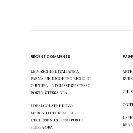
RECENT COMMENTS
PAGE
LE MASCHERE ITALIANE A
ARTI
PARMA, UN INCONTRO RICCO DI
RUBR
CULTURA - L'ECLISSE
SU
STESSO
CHI 
POSTO, STESSA ORA
CONT
I DEALCOLATI: NUOVO
MERCATO IN CRESCITA -
LA N
L'ECLISSE
SU
STESSO POSTO,
REDA
STESSA ORA