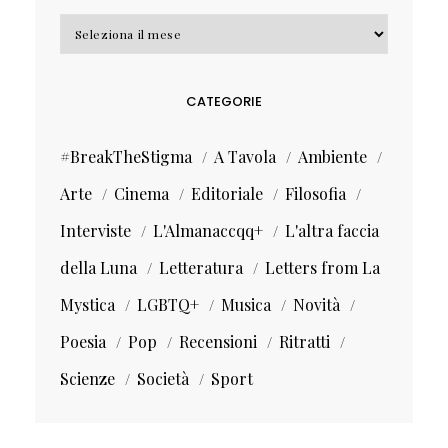
Archivi
CATEGORIE
#BreakTheStigma
A Tavola
Ambiente
Arte
Cinema
Editoriale
Filosofia
Interviste
L'Almanaccqq+
L'altra faccia
della Luna
Letteratura
Letters from La
Mystica
LGBTQ+
Musica
Novità
Poesia
Pop
Recensioni
Ritratti
Scienze
Società
Sport