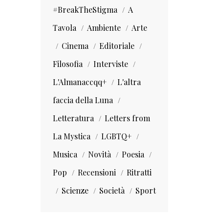
#BreakTheStigma
A
Tavola
Ambiente
Arte
Cinema
Editoriale
Filosofia
Interviste
L'Almanaccqq+
L'altra
faccia della Luna
Letteratura
Letters from
La Mystica
LGBTQ+
Musica
Novità
Poesia
Pop
Recensioni
Ritratti
Scienze
Società
Sport