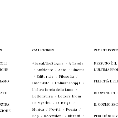
S
CATEGORIES
RECENT POST
COLI
#BreakTheStigma
A Tavola
NESSUNO È I
ICHE
L’ULTIMA EPO
Ambiente
Arte
Cinema
Editoriale
Filosofia
SIAMO
FELICITÀ DEL
Interviste
L'Almanaccqq+
L'altra faccia della Luna
ATTI
BLOWING IN 
Letteratura
Letters from
La Mystica
LGBTQ+
OSTRA
IL COSMO SE
Musica
Novità
Poesia
ZIONE
Pop
Recensioni
Ritratti
PERCHÉ SCRIVE