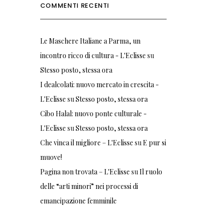
COMMENTI RECENTI
Le Maschere Italiane a Parma, un
incontro ricco di cultura - L'Eclisse
su
Stesso posto, stessa ora
I dealcolati: nuovo mercato in crescita -
L'Eclisse
su
Stesso posto, stessa ora
Cibo Halal: nuovo ponte culturale -
L'Eclisse
su
Stesso posto, stessa ora
Che vinca il migliore – L'Eclisse
su
E pur si
muove!
Pagina non trovata – L'Eclisse
su
Il ruolo
delle “arti minori” nei processi di
emancipazione femminile