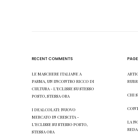
RECENT COMMENTS
PAGE
LE MASCHERE ITALIANE A
ARTI
PARMA, UN INCONTRO RICCO DI
RUBR
CULTURA - L'ECLISSE
SU
STESSO
CHI 
POSTO, STESSA ORA
CONT
I DEALCOLATI: NUOVO
MERCATO IN CRESCITA -
LA N
L'ECLISSE
SU
STESSO POSTO,
REDA
STESSA ORA