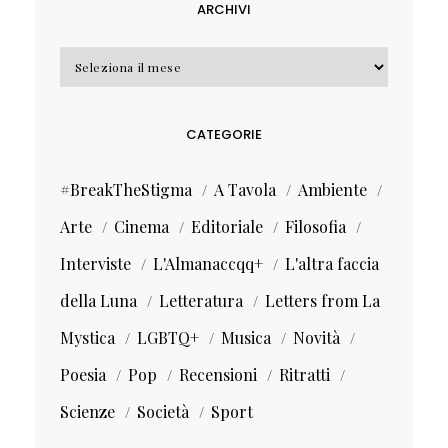
ARCHIVI
Archivi
CATEGORIE
#BreakTheStigma
A Tavola
Ambiente
Arte
Cinema
Editoriale
Filosofia
Interviste
L'Almanaccqq+
L'altra faccia
della Luna
Letteratura
Letters from La
Mystica
LGBTQ+
Musica
Novità
Poesia
Pop
Recensioni
Ritratti
Scienze
Società
Sport