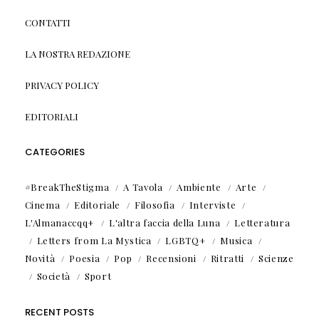
CONTATTI
LA NOSTRA REDAZIONE
PRIVACY POLICY
EDITORIALI
CATEGORIES
#BreakTheStigma
A Tavola
Ambiente
Arte
Cinema
Editoriale
Filosofia
Interviste
L'Almanaccqq+
L'altra faccia della Luna
Letteratura
Letters from La Mystica
LGBTQ+
Musica
Novità
Poesia
Pop
Recensioni
Ritratti
Scienze
Società
Sport
RECENT POSTS