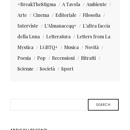
#BreakTheStigma
A Tavola
Ambiente
Arte
Cinema
Editoriale
Filosofia
Interviste
L'Almanaccqq+
L'altra faccia
della Luna
Letteratura
Letters from La
Mystica
LGBTQ+
Musica
Novità
Poesia
Pop
Recensioni
Ritratti
Scienze
Società
Sport
SEARCH