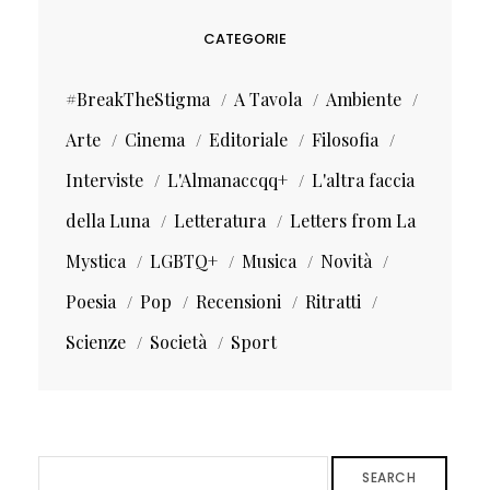
CATEGORIE
#BreakTheStigma
A Tavola
Ambiente
Arte
Cinema
Editoriale
Filosofia
Interviste
L'Almanaccqq+
L'altra faccia
della Luna
Letteratura
Letters from La
Mystica
LGBTQ+
Musica
Novità
Poesia
Pop
Recensioni
Ritratti
Scienze
Società
Sport
SEARCH