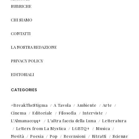
RUBRICHE
CHI SIAMO
CONTATTI
LA NOSTRA REDAZIONE
PRIVACY POLICY
EDITORIALI
CATEGORIES
#BreakTheStigma
A Tavola
Ambiente
Arte
Cinema
Editoriale
Filosofia
Interviste
L'Almanaccqq+
L'altra faccia della Luna
Letteratura
Letters from La Mystica
LGBTQ+
Musica
Novità
Poesia
Pop
Recensioni
Ritratti
Scienze