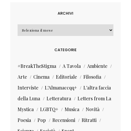
ARCHIVI
Archivi
CATEGORIE
#BreakTheStigma
A Tavola
Ambiente
Arte
Cinema
Editoriale
Filosofia
Interviste
L'Almanaccqq+
L'altra faccia
della Luna
Letteratura
Letters from La
Mystica
LGBTQ+
Musica
Novità
Poesia
Pop
Recensioni
Ritratti
Scienze
Società
Sport