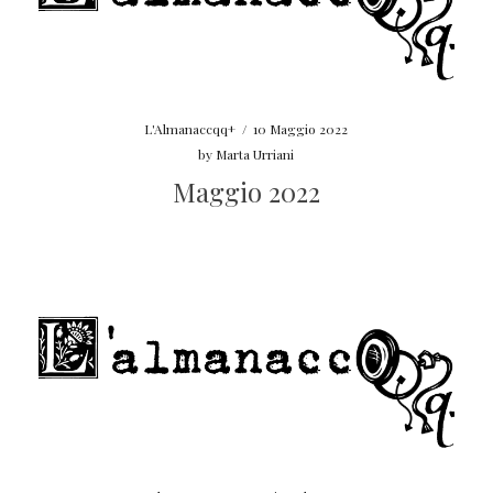
L'Almanaccqq+
/
10 Maggio 2022
by
Marta Urriani
Maggio 2022