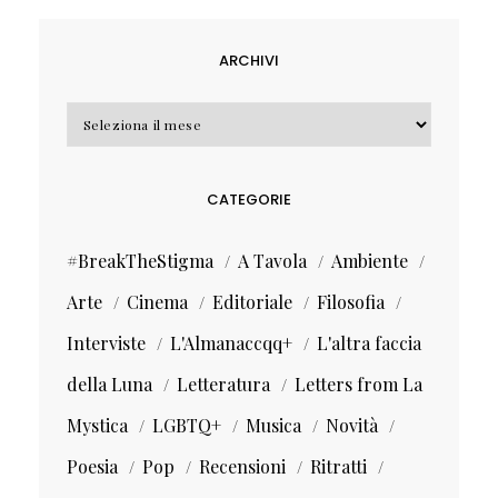
ARCHIVI
Archivi
CATEGORIE
#BreakTheStigma
A Tavola
Ambiente
Arte
Cinema
Editoriale
Filosofia
Interviste
L'Almanaccqq+
L'altra faccia
della Luna
Letteratura
Letters from La
Mystica
LGBTQ+
Musica
Novità
Poesia
Pop
Recensioni
Ritratti