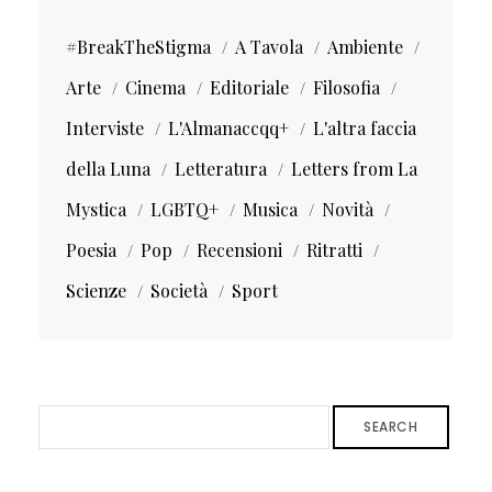
#BreakTheStigma
A Tavola
Ambiente
Arte
Cinema
Editoriale
Filosofia
Interviste
L'Almanaccqq+
L'altra faccia
della Luna
Letteratura
Letters from La
Mystica
LGBTQ+
Musica
Novità
Poesia
Pop
Recensioni
Ritratti
Scienze
Società
Sport
SEARCH