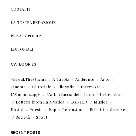
CONTATTI
LA NOSTRA REDAZIONE
PRIVACY POLICY
EDITORIALI
CATEGORIES
#BreakTheStigma
A Tavola
Ambiente
Arte
Cinema
Editoriale
Filosofia
Interviste
L'Almanaccqq+
L'altra faccia della Luna
Letteratura
Letters from La Mystica
LGBTQ+
Musica
Novità
Poesia
Pop
Recensioni
Ritratti
Scienze
Società
Sport
RECENT POSTS