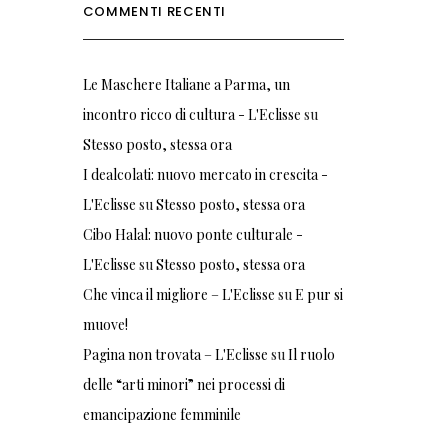
COMMENTI RECENTI
Le Maschere Italiane a Parma, un
incontro ricco di cultura - L'Eclisse
su
Stesso posto, stessa ora
I dealcolati: nuovo mercato in crescita -
L'Eclisse
su
Stesso posto, stessa ora
Cibo Halal: nuovo ponte culturale -
L'Eclisse
su
Stesso posto, stessa ora
Che vinca il migliore – L'Eclisse
su
E pur si
muove!
Pagina non trovata – L'Eclisse
su
Il ruolo
delle “arti minori” nei processi di
emancipazione femminile