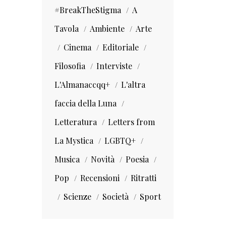
#BreakTheStigma
A
Tavola
Ambiente
Arte
Cinema
Editoriale
Filosofia
Interviste
L'Almanaccqq+
L'altra
faccia della Luna
Letteratura
Letters from
La Mystica
LGBTQ+
Musica
Novità
Poesia
Pop
Recensioni
Ritratti
Scienze
Società
Sport