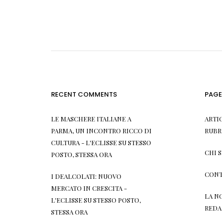
RECENT COMMENTS
PAGE
LE MASCHERE ITALIANE A
ARTI
PARMA, UN INCONTRO RICCO DI
RUBR
CULTURA - L'ECLISSE
SU
STESSO
CHI 
POSTO, STESSA ORA
CONT
I DEALCOLATI: NUOVO
MERCATO IN CRESCITA -
LA N
L'ECLISSE
SU
STESSO POSTO,
REDA
STESSA ORA