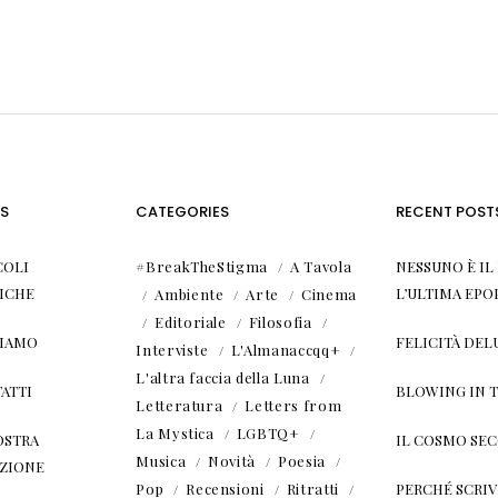
S
CATEGORIES
RECENT POST
COLI
#BreakTheStigma
A Tavola
NESSUNO È I
ICHE
L’ULTIMA EPO
Ambiente
Arte
Cinema
Editoriale
Filosofia
SIAMO
FELICITÀ DEL
Interviste
L'Almanaccqq+
L'altra faccia della Luna
ATTI
BLOWING IN 
Letteratura
Letters from
La Mystica
LGBTQ+
OSTRA
IL COSMO SE
Musica
Novità
Poesia
ZIONE
Pop
Recensioni
Ritratti
PERCHÉ SCRIVE