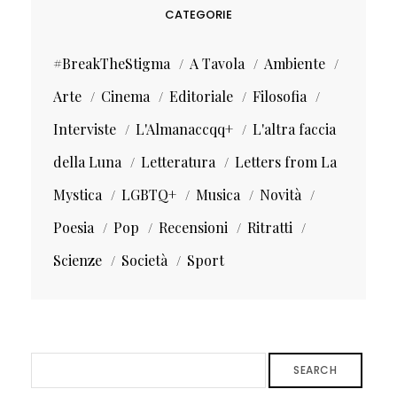
CATEGORIE
#BreakTheStigma
A Tavola
Ambiente
Arte
Cinema
Editoriale
Filosofia
Interviste
L'Almanaccqq+
L'altra faccia
della Luna
Letteratura
Letters from La
Mystica
LGBTQ+
Musica
Novità
Poesia
Pop
Recensioni
Ritratti
Scienze
Società
Sport
SEARCH