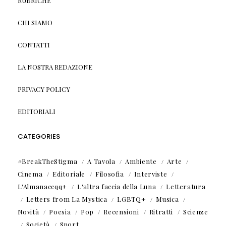
RUBRICHE
CHI SIAMO
CONTATTI
LA NOSTRA REDAZIONE
PRIVACY POLICY
EDITORIALI
CATEGORIES
#BreakTheStigma
A Tavola
Ambiente
Arte
Cinema
Editoriale
Filosofia
Interviste
L'Almanaccqq+
L'altra faccia della Luna
Letteratura
Letters from La Mystica
LGBTQ+
Musica
Novità
Poesia
Pop
Recensioni
Ritratti
Scienze
Società
Sport