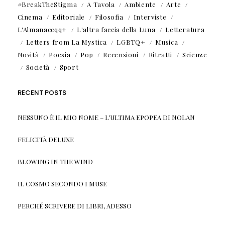
#BreakTheStigma
A Tavola
Ambiente
Arte
Cinema
Editoriale
Filosofia
Interviste
L'Almanaccqq+
L'altra faccia della Luna
Letteratura
Letters from La Mystica
LGBTQ+
Musica
Novità
Poesia
Pop
Recensioni
Ritratti
Scienze
Società
Sport
RECENT POSTS
NESSUNO È IL MIO NOME – L’ULTIMA EPOPEA DI NOLAN
FELICITÀ DELUXE
BLOWING IN THE WIND
IL COSMO SECONDO I MUSE
PERCHÉ SCRIVERE DI LIBRI, ADESSO