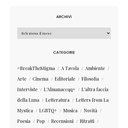
ARCHIVI
Archivi
CATEGORIE
#BreakTheStigma
A Tavola
Ambiente
Arte
Cinema
Editoriale
Filosofia
Interviste
L'Almanaccqq+
L'altra faccia
della Luna
Letteratura
Letters from La
Mystica
LGBTQ+
Musica
Novità
Poesia
Pop
Recensioni
Ritratti