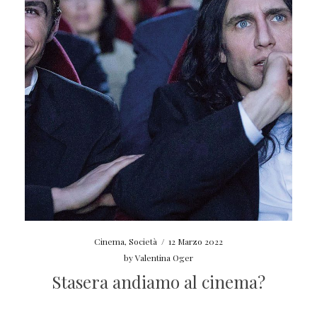
Cinema
,
Società
/
12 Marzo 2022
by
Valentina Oger
Stasera andiamo al cinema?