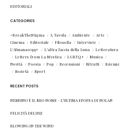
EDITORIALI
CATEGORIES
#BreakTheStigma
A Tavola
Ambiente
Arte
Cinema
Editoriale
Filosofia
Interviste
L'Almanaccqq+
L'altra faccia della Luna
Letteratura
Letters from La Mystica
LGBTQ+
Musica
Novità
Poesia
Pop
Recensioni
Ritratti
Scienze
Società
Sport
RECENT POSTS
NESSUNO È IL MIO NOME – L’ULTIMA EPOPEA DI NOLAN
FELICITÀ DELUXE
BLOWING IN THE WIND