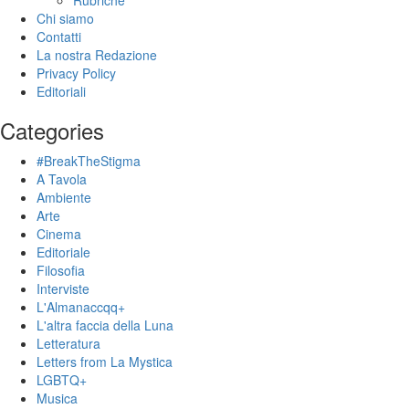
Rubriche
Chi siamo
Contatti
La nostra Redazione
Privacy Policy
Editoriali
Categories
#BreakTheStigma
A Tavola
Ambiente
Arte
Cinema
Editoriale
Filosofia
Interviste
L'Almanaccqq+
L'altra faccia della Luna
Letteratura
Letters from La Mystica
LGBTQ+
Musica